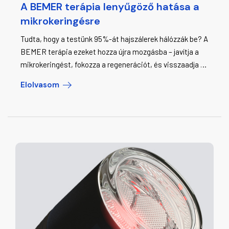
A BEMER terápia lenyűgöző hatása a
mikrokeringésre
Tudta, hogy a testünk 95%-át hajszálerek hálózzák be? A
BEMER terápia ezeket hozza újra mozgásba – javítja a
mikrokeringést, fokozza a regenerációt, és visszaadja az
energiát sejtszinten. Ha kíváncsi, hogyan működik ez a
Elolvasom
tudományosan igazolt fizikai érterápia, olvassa el
cikkünket!