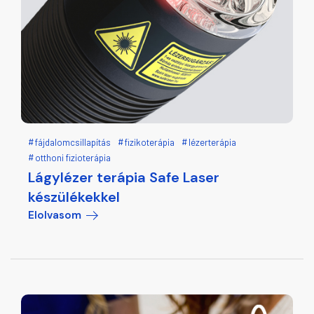
fájdalomcsillapítás
fizikoterápia
lézerterápia
otthoni fizioterápia
Lágylézer terápia Safe Laser
készülékekkel
Elolvasom