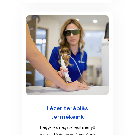
Lézer terápiás
termékeink
Lágy-, és nagyteljesítményű
lézerek fájdalomcsillapításra,