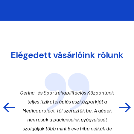
Elégedett vásárlóink rólunk
éseket
Gerinc- és Sportrehabilitációs Központunk
"Évek ó
berek
teljes fizikoterápiás eszközparkját a
és 
 után
Medicoproject-től szereztük be. A gépek
Medizin
Számos
nem csak a pácienseink gyógyulását
Aka
ik innen,
szolgálják több mint 5 éve hiba nélkül, de