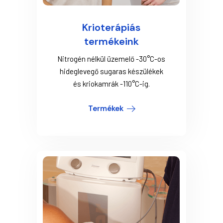
Krioterápiás
termékeink
Nitrogén nélkül üzemelő -30°C-os
hideglevegő sugaras készülékek
és kriokamrák -110°C-ig.
Termékek