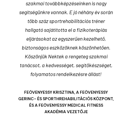
ozni,
szakmai továbbképzéseinken is nagy
reha
nyt. A
segítségünkre vannak. E jó néhány év során
e
dig
több száz sportrehabilitációs tréner
teljes
kérdésem
hallgató sajátította el a fizikoterápiás
megbíz
ül.
eljárásokat az egyszerűen kezelhető,
Mária 
biztonságos eszközöknek köszönhetően.
is a 
Köszönjük Nektek a rengeteg szakmai
mi
NÁSZ,
ÁSSZERVI
tanácsot, a kedvességet, segítőkészséget,
maximá
UVÁR
folyamatos rendelkezésre állást!
FEÖVENYESSY KRISZTINA, A FEÖVENYESSY
KAT
GERINC- ÉS SPORTHREHABILITÁCIÓS KÖZPONT,
JÉGK
ÉS A FEÖVENYESSY MEDICAL FITNESS
AKADÉMIA VEZETŐJE