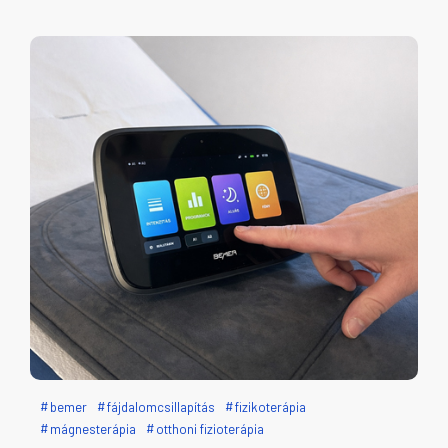
bemer
fájdalomcsillapítás
fizikoterápia
mágnesterápia
otthoni fizioterápia