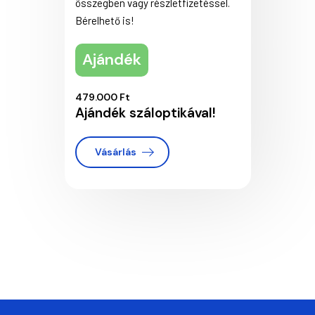
összegben vagy részletfizetéssel.
Bérelhető is!
Ajándék
479.000 Ft
Ajándék száloptikával!
Vásárlás