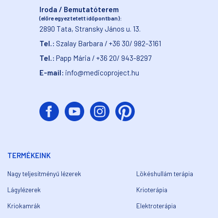
Iroda / Bemutatóterem
(előre egyeztetett időpontban):
2890 Tata, Stransky János u. 13.
Tel.:
Szalay Barbara / +36 30/ 982-3161
Tel.:
Papp Mária / +36 20/ 943-8297
E-mail:
info@medicoproject.hu
TERMÉKEINK
Nagy teljesítményű lézerek
Lökéshullám terápia
Lágylézerek
Krioterápia
Kriokamrák
Elektroterápia