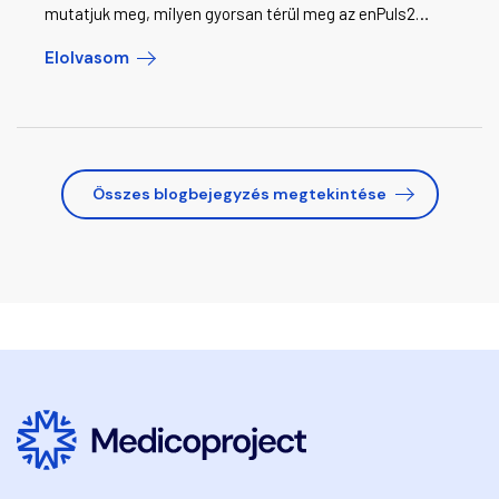
mutatjuk meg, milyen gyorsan térül meg az enPuls2
lökéshullám-terápiás készülék ára. Részletes
Elolvasom
kalkulációk, lízing lehetőségek, valós üzemeltetési
költségek.
Összes blogbejegyzés megtekintése