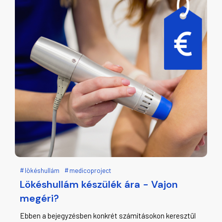
lökéshullám
medicoproject
Lökéshullám készülék ára - Vajon
megéri?
Ebben a bejegyzésben konkrét számításokon keresztül